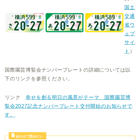
国土
交通
省ウ
ェブ
サイ
ト
）
国際園芸博覧会ナンバープレートの詳細については以
下のリンクを参照ください。
リンク
幸せを創る明日の風景がテーマ 国際園芸博
覧会2027記念ナンバープレート交付開始のお知らせで
す。