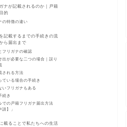
ガナが記載されるのか｜戸籍
目的
ナの特徴の違い
を記載するまでの手続きの流
から届出まで
とフリガナの確認
け出が必要な二つの場合｜誤り
載
載される方法
っている場合の手続き
ないフリガナもある
手続き
ルでの戸籍フリガナ届出方法
申請】」
に載ることで私たちへの生活